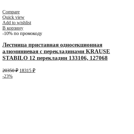
Compare
Quick view
Add to wishlist
В корзину
-10% по промокоду
Лестница приставная односекционная
алюминиевая с перекладинами KRAUSE
STABILO 12 перекладин 133106, 127068
20350
₽
18315
₽
-23%