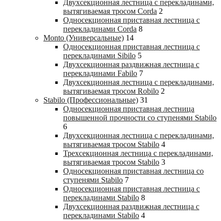
Двухсекционная лестница с перекладинами,
вытягиваемая тросом Corda
2
Односекционная приставная лестница с
перекладинами Corda
8
Monto (Универсальные)
14
Односекционная приставная лестница с
перекладинами Sibilo
5
Двухсекционная раздвижная лестница с
перекладинами Fabilo
7
Двухсекционная лестница с перекладинами,
вытягиваемая тросом Robilo
2
Stabilo (Профессиональные)
31
Односекционная приставная лестница
повышенной прочности со ступенями Stabilo
6
Двухсекционная лестница с перекладинами,
вытягиваемая тросом Stabilo
4
Трехсекционная лестница с перекладинами,
вытягиваемая тросом Stabilo
3
Односекционная приставная лестница со
ступенями Stabilo
7
Односекционная приставная лестница с
перекладинами Stabilo
8
Двухсекционная раздвижная лестница с
перекладинами Stabilo
4