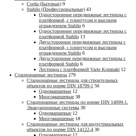
Corda (Бытовые)
9
Stabilo (Профессиональные)
43
Односторонние передвижные лестницы с
платформой, с плинтусом и высоким
ограждением Stabilo
6
Односторонние передвижные лестницы с
платформой Stabilo
13
Двухсторонние передвижные лестницы с
платформой, с плинтусом и высоким
ограждением Stabilo
6
Двухсторонние передвижные лестницы с
платформой Stabilo
6
Лестница с платформой Vario Kompakt
12
Стационарные лестницы
279
Стационарные лестницы для строительных
объектов по норме DIN 18799-1
50
Одномаршевые
12
Многомаршевые
38
Стационарные лестницы по норме DIN 14099-1.
Эвакуационные системы
30
Одномаршевые
12
Многомаршевые
18
Стационарные лестницы для индустриальных
объектов по норме DIN 14122-4
30
Одномаршевые
12