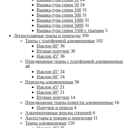
Вышка-тура cерии 50
24
Вышка-тура cерии 100
31
Вышка-тура cерии 500
31
Вышка-тура cерии 1000
31
Вышка-тура cерии 5000
31
Вышка-тура cерии 5500 с трапами
5
Легкосплавные трапы и переходы
359
Трапы с платформой алюминиевые
102
Наклон 60°
36
Вторые поручни
30
Наклон 45°
36
Передвижные трапы с платформой алюминиевые
48
Наклон 45°
24
Наклон 60°
24
Переходы алюминиевые
56
Наклон 45°
21
Наклон 60°
21
Вторые поручни
14
Передвижные трапы-помосты алюминиевые
16
Поручни и перила
4
Альтернативные версии степеней
6
Аксессуары к трапам и переходам
11
Трапы алюминиевые
120