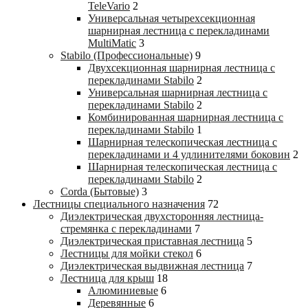
TeleVario
2
Универсальная четырехсекционная
шарнирная лестница с перекладинами
MultiMatic
3
Stabilo (Профессиональные)
9
Двухсекционная шарнирная лестница с
перекладинами Stabilo
2
Универсальная шарнирная лестница с
перекладинами Stabilo
2
Комбинированная шарнирная лестница с
перекладинами Stabilo
1
Шарнирная телескопическая лестница с
перекладинами и 4 удлинителями боковин
2
Шарнирная телескопическая лестница с
перекладинами Stabilo
2
Corda (Бытовые)
3
Лестницы специального назначения
72
Диэлектрическая двухсторонняя лестница-
стремянка с перекладинами
7
Диэлектрическая приставная лестница
5
Лестницы для мойки стекол
6
Диэлектрическая выдвижная лестница
7
Лестница для крыш
18
Алюминиевые
6
Деревянные
6