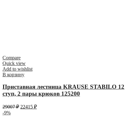
Compare
Quick view
Add to wishlist
В корзину
Приставная лестница KRAUSE STABILO 12
ступ, 2 пары крюков 125200
29007
₽
22415
₽
-9%