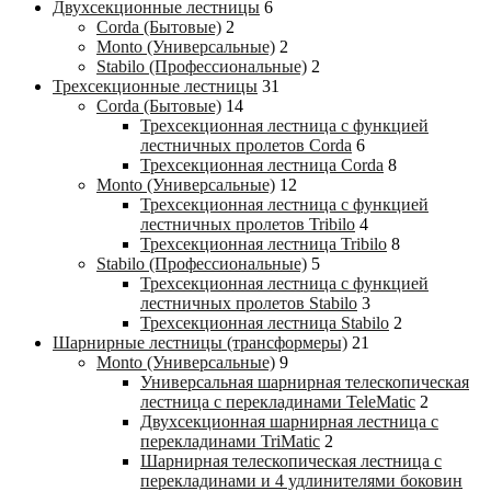
Двухсекционные лестницы
6
Corda (Бытовые)
2
Monto (Универсальные)
2
Stabilo (Профессиональные)
2
Трехсекционные лестницы
31
Corda (Бытовые)
14
Трехсекционная лестница с функцией
лестничных пролетов Corda
6
Трехсекционная лестница Corda
8
Monto (Универсальные)
12
Трехсекционная лестница с функцией
лестничных пролетов Tribilo
4
Трехсекционная лестница Tribilo
8
Stabilo (Профессиональные)
5
Трехсекционная лестница с функцией
лестничных пролетов Stabilo
3
Трехсекционная лестница Stabilo
2
Шарнирные лестницы (трансформеры)
21
Monto (Универсальные)
9
Универсальная шарнирная телескопическая
лестница с перекладинами TeleMatic
2
Двухсекционная шарнирная лестница с
перекладинами TriMatic
2
Шарнирная телескопическая лестница с
перекладинами и 4 удлинителями боковин