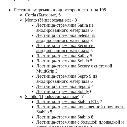
Лестницы-стремянки одностороннего типа
105
Corda (Бытовые)
6
Monto (Универсальные)
48
Лестница-стремянка Safira из
анодированного материала
6
Лестница-стремянка Selena из
анодированного материала
8
Лестница-стремянка Securo из
анодированного материала
5
Лестница-стремянка Safety
5
Лестница-стремянка Solido
5
Лестница-стремянка Secury с системой
MultiGrip
3
Лестница-стремянка Sepro S из
анодированного материала
6
Лестница-стремянка Sepuro
4
Лестница-стремянка Solidy
6
Stabilo (Профессиональные)
51
Лестница-стремянка Stabilo R13
7
Лестница-стремянка повышенной прочности
Stabilo
5
Лестница-стремянка Stabilo
8
Лестница-стремянка с большой площадкой и