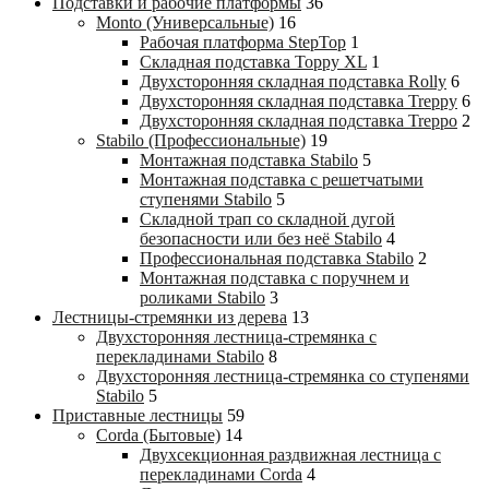
Подставки и рабочие платформы
36
Monto (Универсальные)
16
Рабочая платформа StepTop
1
Складная подставка Toppy XL
1
Двухсторонняя складная подставка Rolly
6
Двухсторонняя складная подставка Treppy
6
Двухсторонняя складная подставка Treppo
2
Stabilo (Профессиональные)
19
Монтажная подставка Stabilo
5
Монтажная подставка с решетчатыми
ступенями Stabilo
5
Складной трап со складной дугой
безопасности или без неё Stabilo
4
Профессиональная подставка Stabilo
2
Монтажная подставка с поручнем и
роликами Stabilo
3
Лестницы-стремянки из дерева
13
Двухсторонняя лестница-стремянка с
перекладинами Stabilo
8
Двухсторонняя лестница-стремянка со ступенями
Stabilo
5
Приставные лестницы
59
Corda (Бытовые)
14
Двухсекционная раздвижная лестница с
перекладинами Corda
4