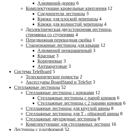
Алюминий-дерево
6
Комплектующие кровельные крепления
12
Соединители лестницы
3
Крюки для плоской черепицы
4
Крюки для волнистой черепицы
4
Диэлектрическая двухсторонняя лестница-
стремянка со ступенями
4
Передвижная перекидная скобка
1
Стационарные лестницы для крыши
12
Алюминий неокрашенный
3
Красные
3
Коричневые
3
Антрацитовые
3
Система TeleBoard
5
Телескопические помосты
2
Аксессуары BoardStand и TeleSet
3
Стеллажные лестницы
52
Стеллажные лестницы с крюками
12
Стеллажные лестницы с парой крюков
6
Стеллажные лестницы c 2 парами крюков
6
Стеллажные лестницы для круглой шины
8
Стеллажные лестницы для Т - образной шины
8
Стеллажные двухрядные лестницы
8
Комплектующие для стеллажных лестниц
16
Лестницы с платформой
52