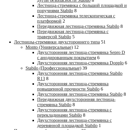
дугой безопасности Stabilo
8
Лестница-стремянка с большой площадкой и
поручнями Stabilo
8
Лестница-стремянка телескопическая с
платформой
2
Передвижная лестница-стремянка Stabilo
8
Передвижная лестница-стремянка с
траверсой Stabilo
5
Лестницы-стремянки двухстороннего типа
51
Monto (Универсальные)
12
Двухсторонняя лестница-стремянка Sepro D
с анодированным покрытием
6
Двухсторонняя лестница-стремянка Dopplo
6
Stabilo (Профессиональные)
39
Двухсторонняя лестница-стремянка Stabilo
R13
8
Двухсторонняя лестница-стремянка
повышенной прочности Stabilo
6
Двухсторонняя лестница-стремянка Stabilo
8
Передвижная двухсторонняя лестница-
стремянка Stabilo
8
Двухсторонняя лестница-стремянка с
перекладинами Stabilo
8
Двухсторонняя лестница-стремянка с
деревянной площадкой Stabilo
1