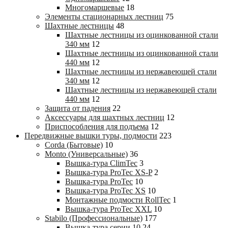
Многомаршевые
18
Элементы стационарных лестниц
75
Шахтные лестницы
48
Шахтные лестницы из оцинкованной стали
340 мм
12
Шахтные лестницы из оцинкованной стали
440 мм
12
Шахтные лестницы из нержавеющей стали
340 мм
12
Шахтные лестницы из нержавеющей стали
440 мм
12
Защита от падения
22
Аксессуары для шахтных лестниц
12
Приспособления для подъема
12
Передвижные вышки туры, подмости
223
Corda (Бытовые)
10
Monto (Универсальные)
36
Вышка-тура ClimTec
3
Вышка-тура ProTec XS-P
2
Вышка-тура ProTec
10
Вышка-тура ProTec XS
10
Монтажные подмости RollTec
1
Вышка-тура ProTec XXL
10
Stabilo (Профессиональные)
177
Вышка-тура cерии 10
24